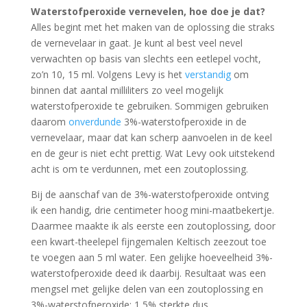
Waterstofperoxide vernevelen, hoe doe je dat?
Alles begint met het maken van de oplossing die straks
de vernevelaar in gaat. Je kunt al best veel nevel
verwachten op basis van slechts een eetlepel vocht,
zo’n 10, 15 ml. Volgens Levy is het
verstandig
om
binnen dat aantal milliliters zo veel mogelijk
waterstofperoxide te gebruiken. Sommigen gebruiken
daarom
onverdunde
3%-waterstofperoxide in de
vernevelaar, maar dat kan scherp aanvoelen in de keel
en de geur is niet echt prettig. Wat Levy ook uitstekend
acht is om te verdunnen, met een zoutoplossing.
Bij de aanschaf van de 3%-waterstofperoxide ontving
ik een handig, drie centimeter hoog mini-maatbekertje.
Daarmee maakte ik als eerste een zoutoplossing, door
een kwart-theelepel fijngemalen Keltisch zeezout toe
te voegen aan 5 ml water. Een gelijke hoeveelheid 3%-
waterstofperoxide deed ik daarbij. Resultaat was een
mengsel met gelijke delen van een zoutoplossing en
3%-waterstofperoxide: 1,5% sterkte dus.