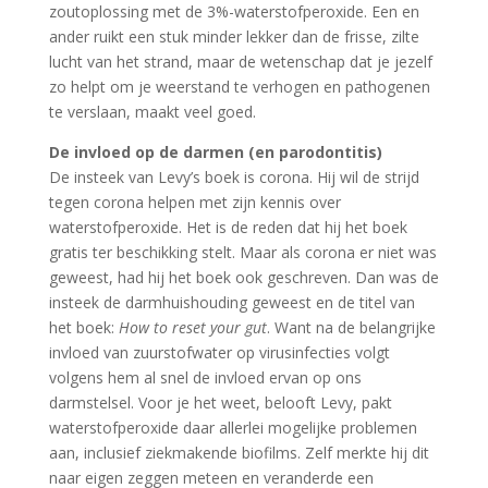
zoutoplossing met de 3%-waterstofperoxide. Een en
ander ruikt een stuk minder lekker dan de frisse, zilte
lucht van het strand, maar de wetenschap dat je jezelf
zo helpt om je weerstand te verhogen en pathogenen
te verslaan, maakt veel goed.
De invloed op de darmen (en parodontitis)
De insteek van Levy’s boek is corona. Hij wil de strijd
tegen corona helpen met zijn kennis over
waterstofperoxide. Het is de reden dat hij het boek
gratis ter beschikking stelt. Maar als corona er niet was
geweest, had hij het boek ook geschreven. Dan was de
insteek de darmhuishouding geweest en de titel van
het boek:
How to reset your gut
. Want na de belangrijke
invloed van zuurstofwater op virusinfecties volgt
volgens hem al snel de invloed ervan op ons
darmstelsel. Voor je het weet, belooft Levy, pakt
waterstofperoxide daar allerlei mogelijke problemen
aan, inclusief ziekmakende biofilms. Zelf merkte hij dit
naar eigen zeggen meteen en veranderde een