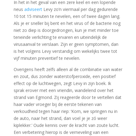
In het in het geval van een zere keel en een lopende
neus
adviseert
Levy zo’n viermaal per dag gedurende
10 tot 15 minuten te nevelen, een of twee dagen lang.
Als je er sneller bij bent en het virus of de bacterie nog
niet zo diep is doorgedrongen, kun je met minder toe
teneinde verlichting te ervaren en uiteindelijk de
virusaanval te verslaan. Zijn er geen symptomen, dan
is het volgens Levy verstandig om wekelijks twee tot
vijf minuten preventief te nevelen.
Overigens heeft zelfs alleen al de combinatie van water
en zout, dus zonder waterstofperoxide, een positief
effect op de luchtwegen, zegt Levy in zijn boek. Ik
sprak erover met een vriendin, wandelend over het
strand van Egmond. Zij reageerde door te vertellen dat
haar vader vroeger bij de eerste tekenen van
verkoudheid tegen haar riep: ‘Kom, we springen nu in
de auto, naar het strand, dan voel je je zó weer
kiplekker.’ Oude kennis over de kracht van zoute lucht.
Een verbetering hierop is de verneveling van een