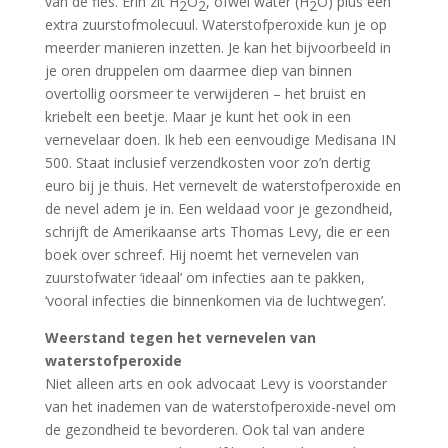
van de fles. Erin zit H
O
, ofwel water (H
O) plus een
2
2
2
extra zuurstofmolecuul. Waterstofperoxide kun je op
meerder manieren inzetten. Je kan het bijvoorbeeld in
je oren druppelen om daarmee diep van binnen
overtollig oorsmeer te verwijderen – het bruist en
kriebelt een beetje. Maar je kunt het ook in een
vernevelaar doen. Ik heb een eenvoudige Medisana IN
500. Staat inclusief verzendkosten voor zo’n dertig
euro bij je thuis. Het vernevelt de waterstofperoxide en
de nevel adem je in. Een weldaad voor je gezondheid,
schrijft de Amerikaanse arts Thomas Levy, die er een
boek over schreef. Hij noemt het vernevelen van
zuurstofwater ‘ideaal’ om infecties aan te pakken,
‘vooral infecties die binnenkomen via de luchtwegen’.
Weerstand tegen het vernevelen van
waterstofperoxide
Niet alleen arts en ook advocaat Levy is voorstander
van het inademen van de waterstofperoxide-nevel om
de gezondheid te bevorderen. Ook tal van andere