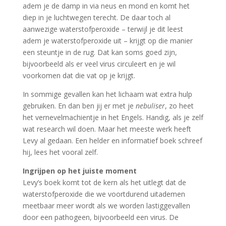
adem je de damp in via neus en mond en komt het
diep in je luchtwegen terecht. De daar toch al
aanwezige waterstofperoxide – terwijl je dit leest
adem je waterstofperoxide uit – krijgt op die manier
een steuntje in de rug. Dat kan soms goed zijn,
bijvoorbeeld als er veel virus circuleert en je wil
voorkomen dat die vat op je krijgt.
In sommige gevallen kan het lichaam wat extra hulp
gebruiken. En dan ben jij er met je
nebuliser
, zo heet
het vernevelmachientje in het Engels. Handig, als je zelf
wat research wil doen. Maar het meeste werk heeft
Levy al gedaan. Een helder en informatief boek schreef
hij, lees het vooral zelf.
Ingrijpen op het juiste moment
Levy’s boek komt tot de kern als het uitlegt dat de
waterstofperoxide die we voortdurend uitademen
meetbaar meer wordt als we worden lastiggevallen
door een pathogeen, bijvoorbeeld een virus. De