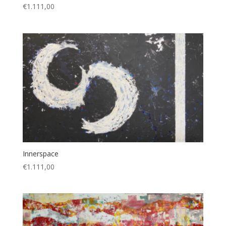
€
1.111,00
Innerspace
€
1.111,00