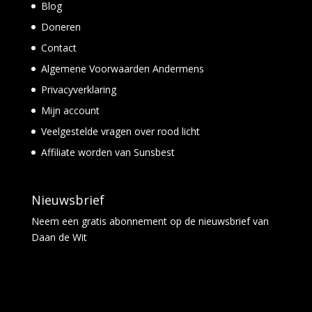
Blog
Doneren
Contact
Algemene Voorwaarden Andermens
Privacyverklaring
Mijn account
Veelgestelde vragen over rood licht
Affiliate worden van Sunsbest
Nieuwsbrief
Neem een
gratis abonnement
op de nieuwsbrief van
Daan de Wit