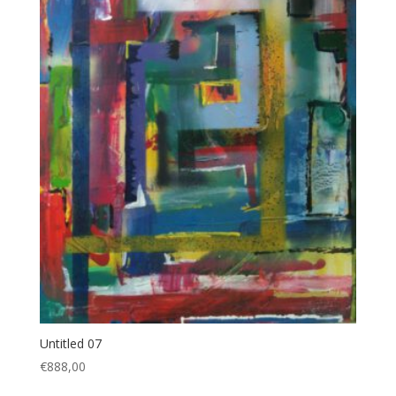
Untitled 07
€
888,00