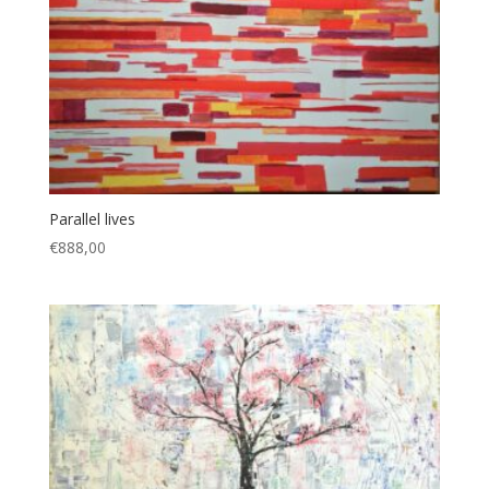
Parallel lives
€
888,00