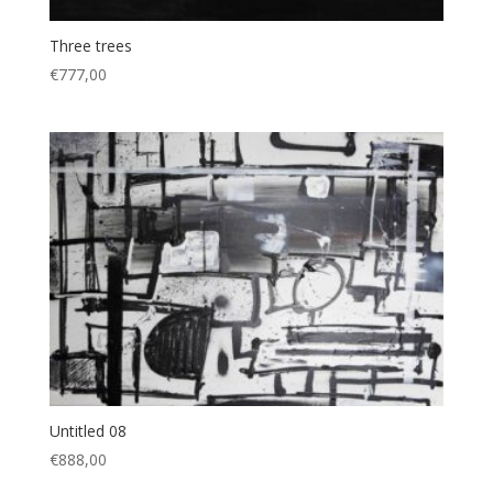
Three trees
€
777,00
Untitled 08
€
888,00