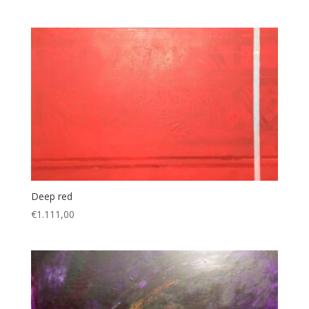
Deep red
€
1.111,00