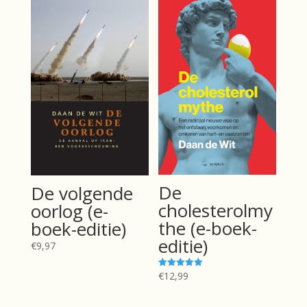
De
De volgende
cholesterolmy
oorlog (e-
the (e-boek-
boek-editie)
editie)
€
9,97
€
12,99
Gewaardeerd
5.00
uit 5