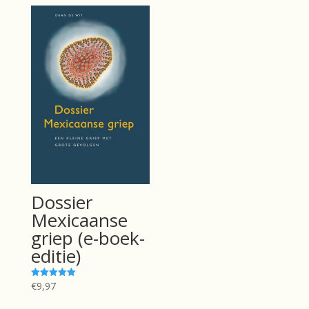
Dossier
Mexicaanse
griep (e-boek-
editie)
€
9,97
Gewaardeerd
5.00
uit 5