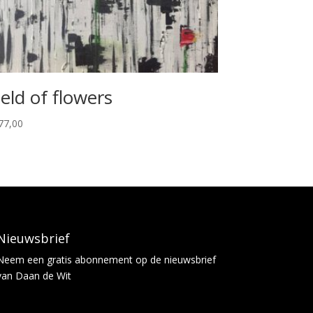
ield of flowers
77,00
Nieuwsbrief
Neem een
gratis abonnement
op de nieuwsbrief
van Daan de Wit