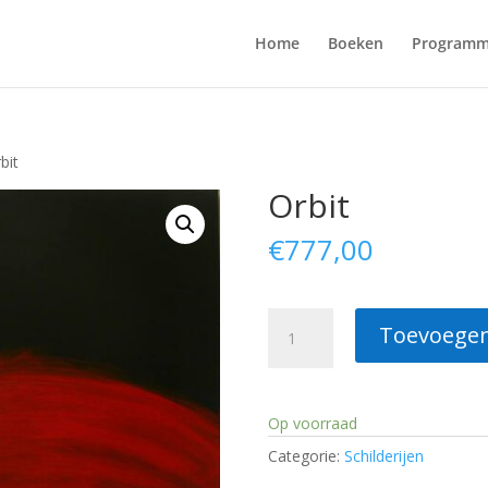
Home
Boeken
Programm
bit
Orbit
€
777,00
Orbit
Toevoegen
aantal
Op voorraad
Categorie:
Schilderijen