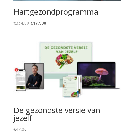
Hartgezondprogramma
Oorspronkelijke
Huidige
€
354,00
€
177,00
prijs
prijs
was:
is:
€354,00.
€177,00.
De gezondste versie van
jezelf
€
47,00