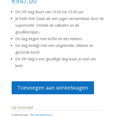
€
947,00
De VIP-dag duurt van 10.00 tot 15.00 uur
Je trekt met Daan als een jager-verzamelaar door de
supermarkt. Ontdek de valkuilen en de
goudklompjes.
De dag begint met koffie en iets lekkers
De dag eindigt met een uitgebreide, lekkere en
gezonde lunch
De VIP-dag is een gezellige dag waar je veel van
leert
VIP-
Toevoegen aan winkelwagen
dag
(6
personen)
Op voorraad
aantal
Categorie:
Programma's