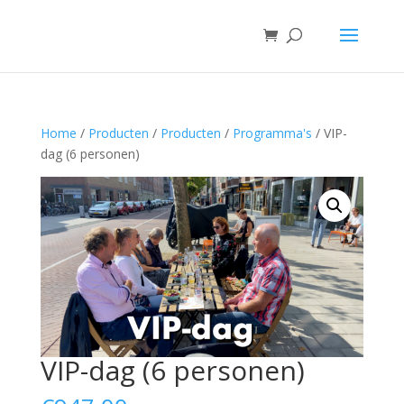
Home
/
Producten
/
Producten
/
Programma's
/ VIP-
dag (6 personen)
VIP-dag (6 personen)